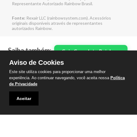
Representante Autorizado Rainbow Brasil.
Fonte:
Rexair LLC (rainbowsystem.com). Acessórios
originais disponíveis através de representantes
autorizados Rainbow.
Saiba também:
Guia Completo Rainbow
Aviso de Cookies
|
|
|
Como Funciona
Preço
Este site utiliza cookies para proporcionar uma melhor
experiência. Ao continuar navegando, você aceita nossa
Política
Peças Originais
de Privacidade
Aceitar
LIFE RAINBOW